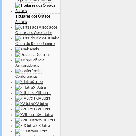
Regulamento Interno
Titulares dos Órgãos
Sociais
Cartas aos Associados
Carta do Rio de Janeiro
Anais
Doutrina
Jurisprudência
Conferências
X Jutra
XI Jutra
XIII Jutra
XIV Jutra
XV Jutra
XVI Jutra
XVII Jutra
XVIII Jutra
XIX Jutra
XX Jutra