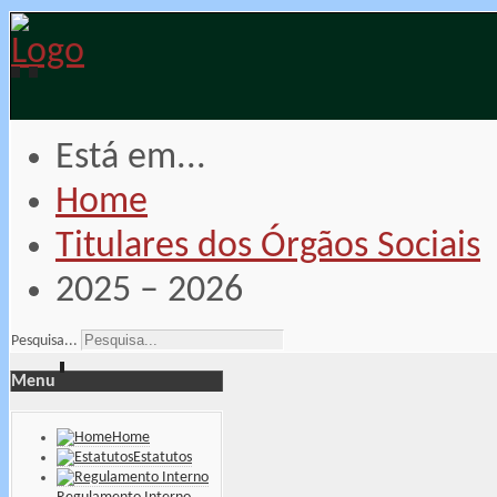
Está em...
Home
Titulares dos Órgãos Sociais
2025 – 2026
Pesquisa...
Menu
Home
Estatutos