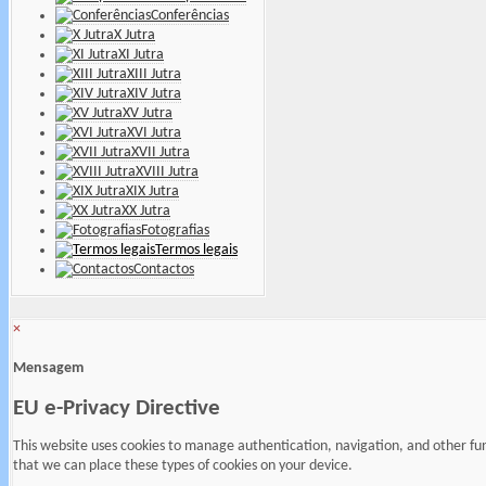
Conferências
X Jutra
XI Jutra
XIII Jutra
XIV Jutra
XV Jutra
XVI Jutra
XVII Jutra
XVIII Jutra
XIX Jutra
XX Jutra
Fotografias
Termos legais
Contactos
×
Mensagem
EU e-Privacy Directive
This website uses cookies to manage authentication, navigation, and other fu
that we can place these types of cookies on your device.