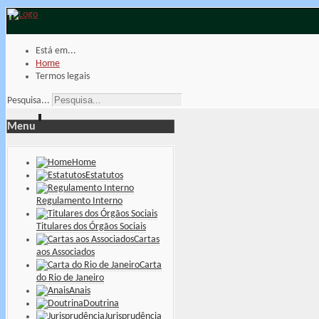
Está em...
Home
Termos legais
Pesquisa...
Menu
Home
Estatutos
Regulamento Interno
Titulares dos Órgãos Sociais
Cartas
aos Associados
Carta
do Rio de Janeiro
Anais
Doutrina
Jurisprudência