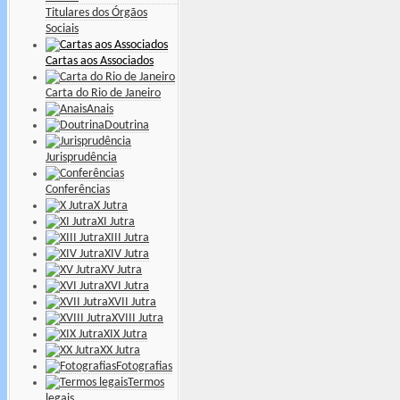
Titulares dos Órgãos
Sociais
Cartas aos Associados
Carta do Rio de Janeiro
Anais
Doutrina
Jurisprudência
Conferências
X Jutra
XI Jutra
XIII Jutra
XIV Jutra
XV Jutra
XVI Jutra
XVII Jutra
XVIII Jutra
XIX Jutra
XX Jutra
Fotografias
Termos
legais