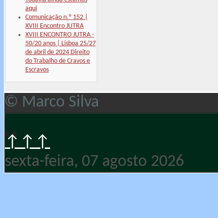
aqui
Comunicação n.º 152 |
XVIII Encontro JUTRA
XVIII ENCONTRO JUTRA -
50/20 anos | Lisboa 25/27
de abril de 2024 Direito
do Trabalho de Cravos e
Escravos
© Marco Silva
↑↑↑
sexta-feira, 07 agosto 2026