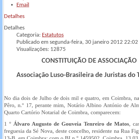
Email
Detalhes
Detalhes
Categoria:
Estatutos
Publicado em segunda-feira, 30 janeiro 2012 22:02
Visualizações: 12875
CONSTITUIÇÃO DE ASSOCIAÇÃO
Associação Luso-Brasileira de Juristas do 
No dia dois de Julho de dois mil e quatro, em Coimbra, n
Pêro, n.º 17, perante mim, Notário Albino António de Al
Quarto Cartório Notarial de Coimbra, comparecem:
1 °
Álvaro Augusto de Gouveia Tenreiro de Matos
, ca
freguesia da Sé Nova, deste concelho, residente na Rua Fig
13-B, em Coimbra; com o BI n.° 1459502, Coimbra, 13.03