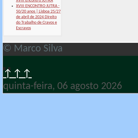
XVIII Encontro JUTRA
XVIII ENCONTRO JUTRA -
50/20 anos | Lisboa 25/27
de abril de 2024 Direito
do Trabalho de Cravos e
Escravos
© Marco Silva
↑↑↑
quinta-feira, 06 agosto 2026