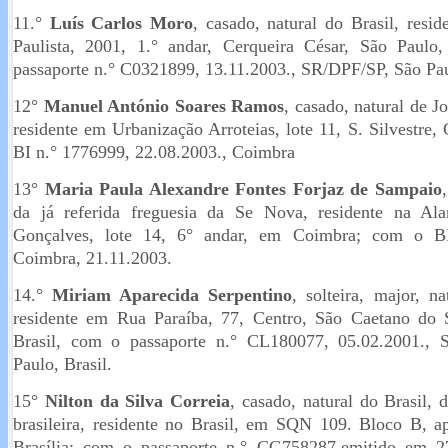
11.°
Luís Carlos Moro
, casado, natural do Brasil, resi
Paulista, 2001, 1.° andar, Cerqueira César, São Paulo
passaporte n.° C0321899, 13.11.2003., SR/DPF/SP, São Pau
12°
Manuel António Soares Ramos
, casado, natural de 
residente em Urbanização Arroteias, lote 11, S. Silvestre
BI n.° 1776999, 22.08.2003., Coimbra
13°
Maria Paula Alexandre Fontes Forjaz de Sampaio
da já referida freguesia da Se Nova, residente na A
Gonçalves, lote 14, 6° andar, em Coimbra; com o 
Coimbra, 21.11.2003.
14.°
Miriam Aparecida Serpentino
, solteira, major, na
residente em Rua Paraíba, 77, Centro, São Caetano do 
Brasil, com o passaporte n.° CL180077, 05.02.2001.,
Paulo, Brasil.
15°
Nilton da Silva Correia
, casado, natural do Brasil, 
brasileira, residente no Brasil, em SQN 109. Bloco B, a
Brasília; com o passaporte n.° CG758287,emitido em 2