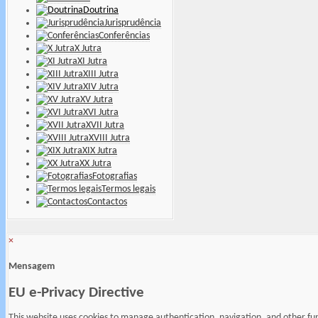
Doutrina
Jurisprudência
Conferências
X Jutra
XI Jutra
XIII Jutra
XIV Jutra
XV Jutra
XVI Jutra
XVII Jutra
XVIII Jutra
XIX Jutra
XX Jutra
Fotografias
Termos legais
Contactos
×
Mensagem
EU e-Privacy Directive
This website uses cookies to manage authentication, navigation, and other fu