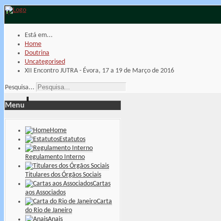
Está em...
Home
Doutrina
Uncategorised
XII Encontro JUTRA - Évora, 17 a 19 de Março de 2016
Pesquisa...
Menu
Home
Estatutos
Regulamento Interno
Titulares dos Órgãos Sociais
Cartas
aos Associados
Carta
do Rio de Janeiro
Anais