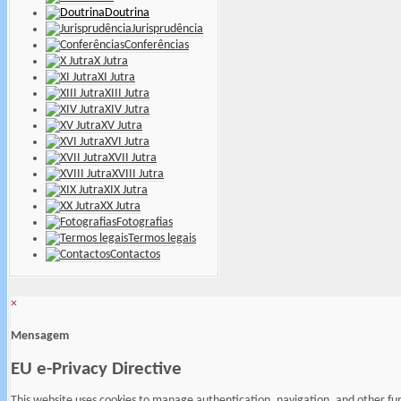
Doutrina
Jurisprudência
Conferências
X Jutra
XI Jutra
XIII Jutra
XIV Jutra
XV Jutra
XVI Jutra
XVII Jutra
XVIII Jutra
XIX Jutra
XX Jutra
Fotografias
Termos legais
Contactos
×
Mensagem
EU e-Privacy Directive
This website uses cookies to manage authentication, navigation, and other fu