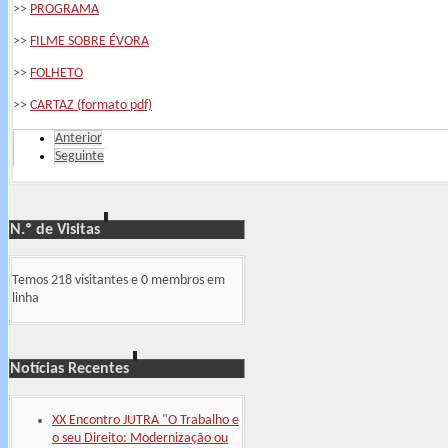
>>
PROGRAMA
>>
FILME SOBRE ÉVORA
>>
FOLHETO
>>
CARTAZ (formato pdf)
Anterior
Seguinte
N.º de Visitas
Temos 218 visitantes e 0 membros em
linha
Notícias Recentes
XX Encontro JUTRA "O Trabalho e
o seu Direito: Modernização ou