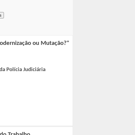
s
Modernização ou Mutação?"
a Polícia Judiciária
 do Trabalho