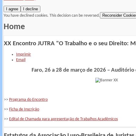
I agree
I decline
Reconsider Cookie
You have declined cookies. This decision can be reversed.
Home
XX Encontro JUTRA "O Trabalho e o seu Direito: 
Imprimir
Email
Faro, 26 a 28 de março de 2026 – Auditório d
>>
Programa do Encontro
>>
Ficha de Inscrição
>>
Edital de Chamada para apresentação de Trabalhos Acadêmicos
Estatutos da Associação Luso-Brasileira de Juristas