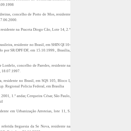
7.09.1998
Pedreiras, concelho de Porto de Mos, residente
27.06.2000.
 residente na Praceta Diogo Cão, Lote 14, 2.°
rasileira, residente no Brasil, em SHIN QI 10-
do por SR/DPF/DF, em 15.10.1999., Brasília,
de Lordelo, concelho de Paredes, residente na
, 18.07.1997.
ra, residente no Brasil, em SQS 105, Bloco I,
p. Regional Policia Federal, em Brasília
, 2001, 1.° andar, Cerqueira César, São Paulo,
il
dente em Urbanização Arroteias, lote 11, S.
á referida freguesia da Se Nova, residente na