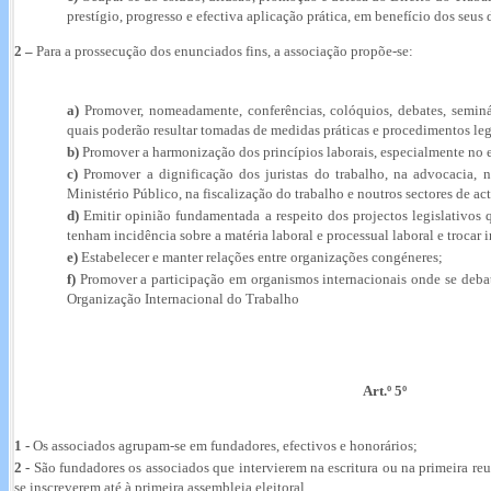
prestígio, progresso e efectiva aplicação prática, em benefício dos seus d
2 –
Para a prossecução dos enunciados fins, a associação propõe-se:
a)
Promover, nomeadamente, conferências, colóquios, debates, seminár
quais poderão resultar tomadas de medidas práticas e procedimentos le
b)
Promover a harmonização dos princípios laborais, especialmente no e
c)
Promover a dignificação dos juristas do trabalho, na advocacia, n
Ministério Público, na fiscalização do trabalho e noutros sectores de ac
d)
Emitir opinião fundamentada a respeito dos projectos legislativos q
tenham incidência sobre a matéria laboral e processual laboral e trocar
e)
Estabelecer e manter relações entre organizações congéneres;
f)
Promover a participação em organismos internacionais onde se deb
Organização Internacional do Trabalho
Art.º 5º
1 -
Os associados agrupam-se em fundadores, efectivos e honorários;
2 -
São fundadores os associados que intervierem na escritura ou na primeira re
se inscreverem até à primeira assembleia eleitoral.