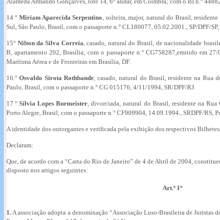
Alameda Armando Gonçalves, lote 14, 6° andar, em Coimbra; com o BI
n.° 4488
14.°
Miriam Aparecida Serpentino
, solteira, major, natural do Brasil, reside
Sul, São Paulo, Brasil, com o passaporte n.° CL180077, 05.02.2001.,
SP/DPF/SP, 
15°
Nilton da Silva Correia
, casado, natural do Brasil, de nacionalidade brasi
B, apartamento 202, Brasília; com o passaporte n.° CG758287,emitido em 27/
Marítima Aérea e de Fronteiras em Brasília, DF.
16.°
Osvaldo Sirota Rothbande
, casado, natural do Brasil, residente na Rua
Paulo, Brasil, com o passaporte n.° CG 015176, 4/11/1994, SR/DPF/RJ.
17.°
Sílvia Lopes Burmeister
, divorciada, natural do Brasil, residente na Ru
Porto Alegre, Brasil, com o passaporte n.° CF909904, 14.09.1994., SRDPF/RS, Po
A identidade dos outorgantes e verificada pela exibição dos respectivos Bilhetes
Declaram:
Que, de acordo com a “Carta do Rio de Janeiro” de 4 de Abril de 2004, constitu
disposto nos artigos seguintes:
Art.º 1º
1.
A associação adopta a denominação “Associação Luso-Brasileira de Juristas d