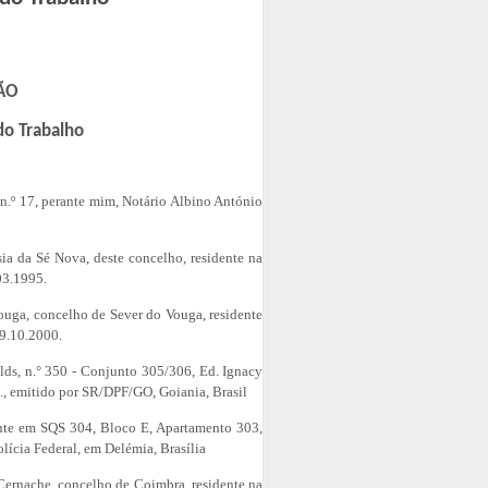
ÃO
 do Trabalho
 n.º 17, perante mim, Notário Albino António
esia da Sé Nova, deste concelho, residente na
03.1995.
Vouga, concelho de Sever do Vouga, residente
09.10.2000.
Golds, n.° 350 - Conjunto 305/306, Ed. Ignacy
., emitido por SR/DPF/GO, Goiania, Brasil
idente em SQS 304, Bloco E, Apartamento 303,
lícia Federal, em Delémia, Brasília
e Cernache, concelho de Coimbra, residente na