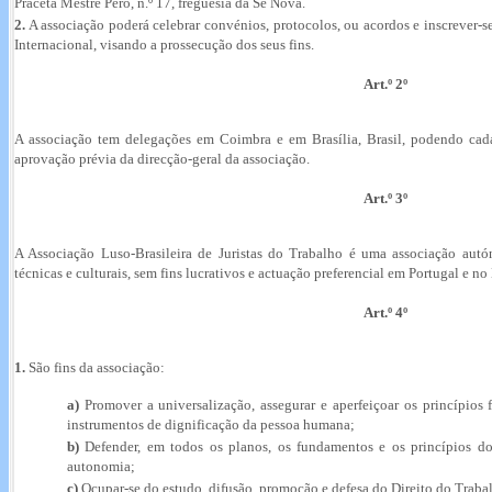
Praceta Mestre Pêro, n.º 17, freguesia da Sé Nova.
2.
A associação poderá celebrar convénios, protocolos, ou acordos e inscrever-
Internacional, visando a prossecução dos seus fins.
Art.º 2º
A associação tem delegações em Coimbra e em Brasília, Brasil, podendo cada 
aprovação prévia da direcção-geral da associação.
Art.º 3º
A Associação Luso-Brasileira de Juristas do Trabalho é uma associação autón
técnicas e culturais, sem fins lucrativos e actuação preferencial em Portugal e no 
Art.º 4º
1.
São fins da associação:
a)
Promover a universalização, assegurar e aperfeiçoar os princípios
instrumentos de dignificação da pessoa humana;
b)
Defender, em todos os planos, os fundamentos e os princípios do
autonomia;
c)
Ocupar-se do estudo, difusão, promoção e defesa do Direito do Trabal