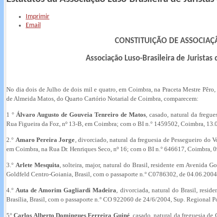
Imprimir
Email
CONSTITUIÇÃO DE ASSOCIAÇ
Associação Luso-Brasileira de Juristas
No dia dois de Julho de dois mil e quatro, em Coimbra, na Praceta Mestre Pêro,
de Almeida Matos, do Quarto Cartório Notarial de Coimbra, comparecem:
1 °
Álvaro Augusto de Gouveia Tenreiro de Matos
, casado, natural da fregu
Rua Figueira da Foz, nº 13-B, em Coimbra; com o BI n.° 1459502, Coimbra, 13.
2.°
Amaro Pereira Jorge
, divorciado, natural da freguesia de Pessegueiro do 
em Coimbra, na Rua Dr. Henriques Seco, nº 16; com o BI n.° 646617, Coimbra, 
3.°
Arlete Mesquita
, solteira, major, natural do Brasil, residente em Avenida 
Goldfeld Centro-Goiania, Brasil, com o passaporte n.° C0786302, de 04.06.2004
4.°
Auta de Amorim Gagliardi Madeira
, divorciada, natural do Brasil, res
Brasília, Brasil, com o passaporte n.° CO 922060 de 24/6/2004, Sup. Regional Po
5°
Carlos Alberto Domingues Ferreira Guiné
, casado, natural da freguesia d