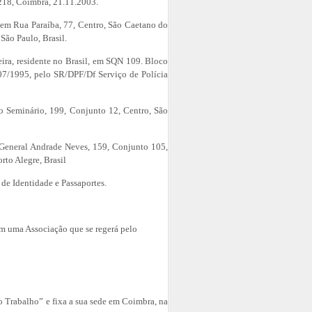
218, Coimbra, 21.11.2003.
nte em Rua Paraíba, 77, Centro, São Caetano do
São Paulo, Brasil.
leira, residente no Brasil, em SQN 109. Bloco
07/1995, pelo SR/DPF/Df Serviço de Polícia
 do Seminário, 199, Conjunto 12, Centro, São
a General Andrade Neves, 159, Conjunto 105,
rto Alegre, Brasil
 de Identidade e Passaportes.
em uma Associação que se regerá pelo
o Trabalho” e fixa a sua sede em Coimbra, na