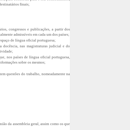
estinatários finais;
ios, congressos e publicações, a partir dos
galmente admissíveis em cada um dos países;
spaço de língua oficial portuguesa;
a docência, nas magistraturas judicial e do
tividade;
ue, nos países de língua oficial portuguesa,
 informações sobre os mesmos;
atem questões do trabalho, nomeadamente na
união da assembleia geral, assim como os que