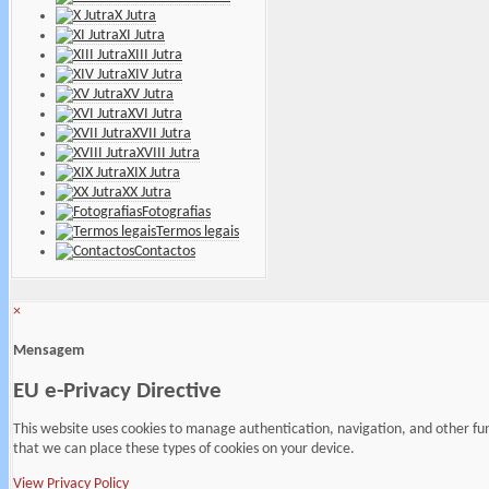
X Jutra
XI Jutra
XIII Jutra
XIV Jutra
XV Jutra
XVI Jutra
XVII Jutra
XVIII Jutra
XIX Jutra
XX Jutra
Fotografias
Termos legais
Contactos
×
Mensagem
EU e-Privacy Directive
This website uses cookies to manage authentication, navigation, and other fu
that we can place these types of cookies on your device.
View Privacy Policy