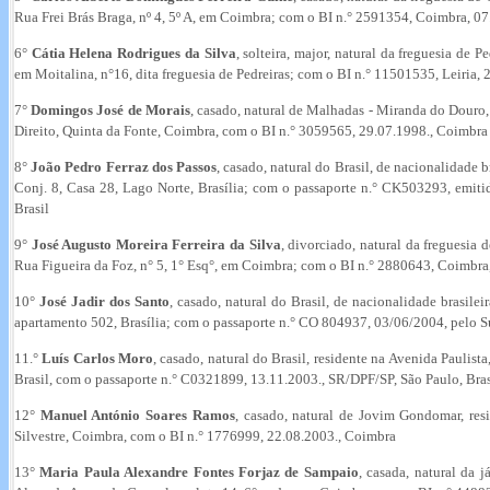
Rua Frei Brás Braga, nº 4, 5º A, em Coimbra; com o BI n.° 2591354, Coimbra, 0
6°
Cátia Helena Rodrigues da Silva
, solteira, major, natural da freguesia de 
em Moitalina, n°16, dita freguesia de Pedreiras; com o BI n.° 11501535, Leiria, 
7°
Domingos José de Morais
, casado, natural de Malhadas - Miranda do Douro,
Direito, Quinta da Fonte, Coimbra, com o BI n.° 3059565, 29.07.1998., Coimbra
8°
João Pedro Ferraz dos Passos
, casado, natural do Brasil, de nacionalidade b
Conj. 8, Casa 28, Lago Norte, Brasília; com o passaporte n.° CK503293, emiti
Brasil
9°
José Augusto Moreira Ferreira da Silva
, divorciado, natural da freguesia 
Rua Figueira da Foz, n° 5, 1° Esq°, em Coimbra; com o BI n.° 2880643, Coimbra
10°
José Jadir dos Santo
, casado, natural do Brasil, de nacionalidade brasilei
apartamento 502, Brasília; com o passaporte n.° CO 804937, 03/06/2004, pelo Su
11.°
Luís Carlos Moro
, casado, natural do Brasil, residente na Avenida Paulista
Brasil, com o passaporte n.° C0321899, 13.11.2003., SR/DPF/SP, São Paulo, Bras
12°
Manuel António Soares Ramos
, casado, natural de Jovim Gondomar, resi
Silvestre, Coimbra, com o BI n.° 1776999, 22.08.2003., Coimbra
13°
Maria Paula Alexandre Fontes Forjaz de Sampaio
, casada, natural da j