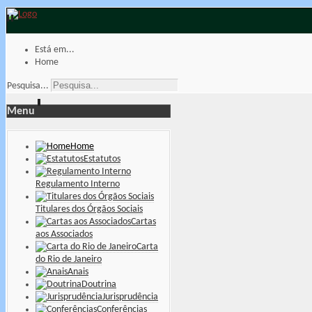
Está em...
Home
Pesquisa...
Menu
Home
Estatutos
Regulamento Interno
Titulares dos Órgãos Sociais
Cartas
aos Associados
Carta
do Rio de Janeiro
Anais
Doutrina
Jurisprudência
Conferências